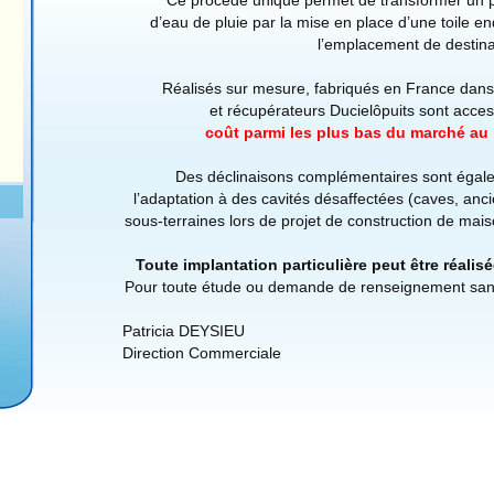
Ce procédé unique permet de transformer un p
d’eau de pluie par la mise en place d’une toile e
l’emplacement de destina
Réalisés sur mesure, fabriqués en France dans n
et récupérateurs Ducielôpuits sont acces
coût parmi les plus bas du marché au 
Des déclinaisons complémentaires sont égal
l’adaptation à des cavités désaffectées (caves, anci
1- Puits asséché
sous-terraines lors de projet de construction de maiso
Toute implantation particulière peut être réalis
Pour toute étude ou demande de renseignement sa
Patricia DEYSIEU
Direction Commerciale