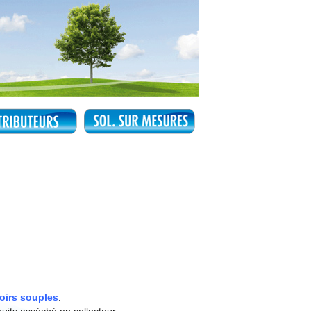
voirs souples
.